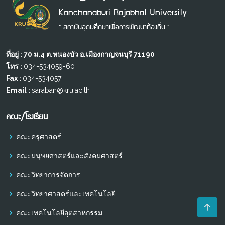
Kanchanaburi Rajabhat University
" สถาบันอุดมศึกษาเพื่อการพัฒนาท้องถิ่น "
ที่อยู่ : 70 ม.4 ต.หนองบัว อ.เมืองกาญจนบุรี 71190
โทร :
034-534059-60
Fax :
034-534057
Email :
saraban@kru.ac.th
คณะ/โรงเรียน
คณะครุศาสตร์
คณะมนุษยศาสตร์และสังคมศาสตร์
คณะวิทยาการจัดการ
คณะวิทยาศาสตร์และเทคโนโลยี
คณะเทคโนโลยีอุตสาหกรรม