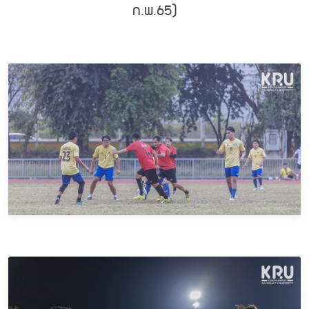
ก.พ.65)