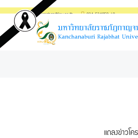
saraban@kru.ac.th
034-534059-60
แถลงข่าวโค