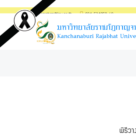
saraban@kru.ac.th
034-534059-60
พิธีว