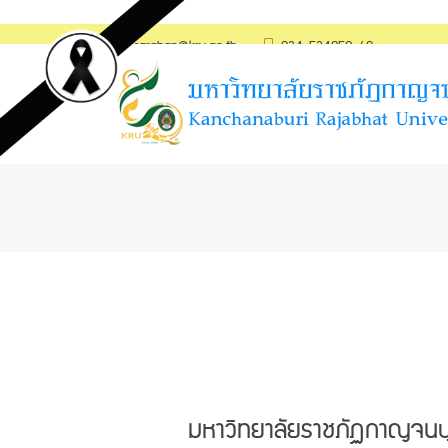
saraban@kru.ac.th
034-534059-60
มหาวิทยาลัยราชภัฏกาญจนบุร