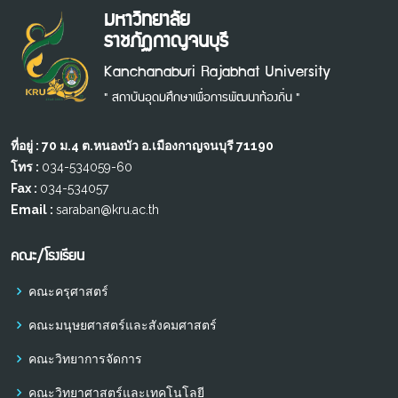
มหาวิทยาลัย
ราชภัฏกาญจนบุรี
Kanchanaburi Rajabhat University
" สถาบันอุดมศึกษาเพื่อการพัฒนาท้องถิ่น "
ที่อยู่ : 70 ม.4 ต.หนองบัว อ.เมืองกาญจนบุรี 71190
โทร :
034-534059-60
Fax :
034-534057
Email :
saraban@kru.ac.th
คณะ/โรงเรียน
คณะครุศาสตร์
คณะมนุษยศาสตร์และสังคมศาสตร์
คณะวิทยาการจัดการ
คณะวิทยาศาสตร์และเทคโนโลยี