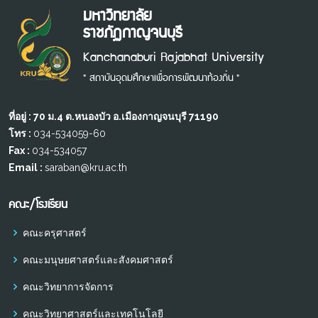
มหาวิทยาลัย
ราชภัฏกาญจนบุรี
Kanchanaburi Rajabhat University
" สถาบันอุดมศึกษาเพื่อการพัฒนาท้องถิ่น "
ที่อยู่ : 70 ม.4 ต.หนองบัว อ.เมืองกาญจนบุรี 71190
โทร :
034-534059-60
Fax :
034-534057
Email :
saraban@kru.ac.th
คณะ/โรงเรียน
คณะครุศาสตร์
คณะมนุษยศาสตร์และสังคมศาสตร์
คณะวิทยาการจัดการ
คณะวิทยาศาสตร์และเทคโนโลยี