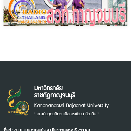
มหาวิทยาลัย
ราชภัฏกาญจนบุรี
Kanchanaburi Rajabhat University
" สถาบันอุดมศึกษาเพื่อการพัฒนาท้องถิ่น "
ที่อยู่ : 70 ม.4 ต.หนองบัว อ.เมืองกาญจนบุรี 71190