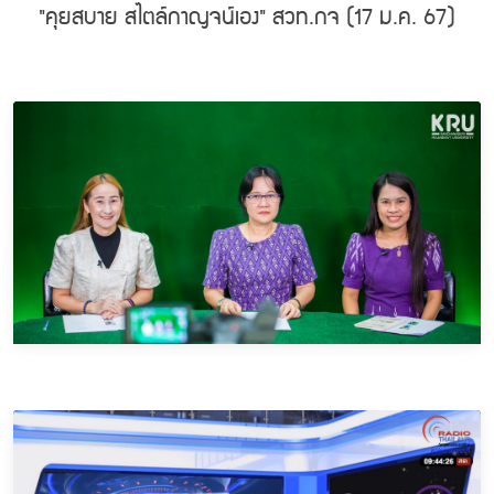
"คุยสบาย สไตล์กาญจน์เอง" สวท.กจ (17 ม.ค. 67)