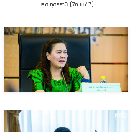
มรภ.อุดรธานี (7ก.พ.67)