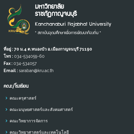
มหาวิทยาลัย
ราชภัฏกาญจนบุรี
Kanchanaburi Rajabhat University
" สถาบันอุดมศึกษาเพื่อการพัฒนาท้องถิ่น "
ที่อยู่ : 70 ม.4 ต.หนองบัว อ.เมืองกาญจนบุรี 71190
โทร :
034-534059-60
Fax :
034-534057
Email :
saraban@kru.ac.th
คณะ/โรงเรียน
คณะครุศาสตร์
คณะมนุษยศาสตร์และสังคมศาสตร์
คณะวิทยาการจัดการ
คณะวิทยาศาสตร์และเทคโนโลยี