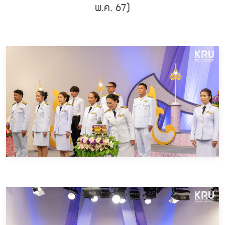
พ.ค. 67)