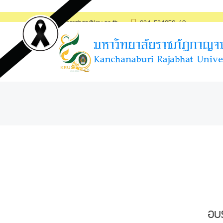
saraban@kru.ac.th
034-534059-60
อบ