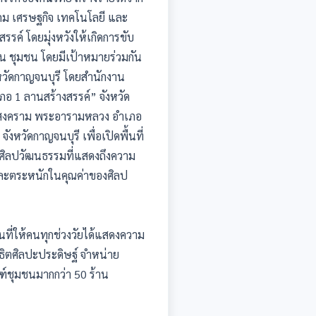
คม เศรษฐกิจ เทคโนโลยี และ
รรค์ โดยมุ่งหวังให้เกิดการขับ
น ชุมชน โดยมีเป้าหมายร่วมกัน
งหวัดกาญจนบุรี โดยสำนักงาน
ภอ 1 ลานสร้างสรรค์” จังหวัด
ะสงคราม พระอารามหลวง อำเภอ
หวัดกาญจนบุรี เพื่อเปิดพื้นที่
านศิลปวัฒนธรรมที่แสดงถึงความ
จและตระหนักในคุณค่าของศิลป
นที่ให้คนทุกช่วงวัยได้แสดงความ
ิตศิลปะประดิษฐ์ จำหน่าย
ฑ์ชุมชนมากกว่า 50 ร้าน