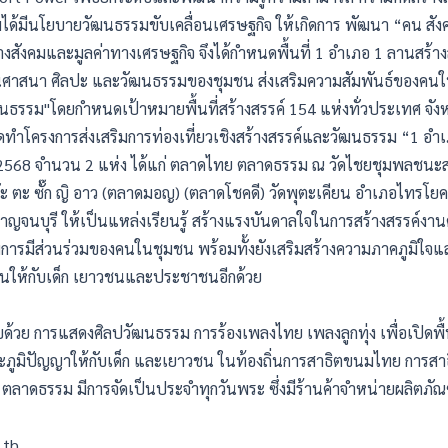
ได้มีนโยบายวัฒนธรรมขับเคลื่อนเศรษฐกิจ ให้เกิดการ พัฒนา “คน สัง
างสังคมและมูลค่าทางเศรษฐกิจ จึงได้กำหนดพื้นที่ 1 อำเภอ 1 ลานสร้างส
์ด้านศาสนา ศิลปะ และวัฒนธรรมของชุมชน ส่งเสริมความสัมพันธ์ของคนใ
ัฒนธรรม"โดยกำหนดเป้าหมายพื้นที่สร้างสรรค์ 154 แห่งทั่วประเทศ จั
ัดทำโครงการส่งเสริมการท่องเที่ยวเชิงสร้างสรรค์และวัฒนธรรม “1 อำเ
2568 จำนวน 2 แห่ง ได้แก่ ตลาดไทย ตลาดธรรม ณ วัดไชยชุมพลชน
 ตะ ซั๊ก ญิ อาว (ตลาดมอญ) (ตลาดโชคดี) วัดพุตะเคียน อำเภอไทรโยค จัง
ดกาญจนบุรี ให้เป็นแหล่งเรียนรู้ สร้างแรงบันดาลใจในการสร้างสรรค์ง
ิมการมีส่วนร่วมของคนในชุมชน พร้อมทั้งยังเสริมสร้างความภาคภูมิใ
่นให้กับเด็ก เยาวชนและประชาชนอีกด้วย
บด้วย การแสดงศิลปวัฒนธรรม การร้องเพลงไทย เพลงลูกทุ่ง เพื่อเปิดพื้
ภูมิปัญญาให้กับเด็ก และเยาวชน ในท้องถิ่นการสาธิตขนมไทย การสาธ
 ตลาดธรรม มีการจัดเป็นประจำทุกวันพระ ซึ่งมีร้านค้าจำหน่ายผลิตภัณ
.th