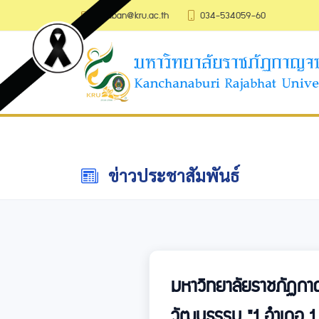
saraban@kru.ac.th
034-534059-60
ข่าวประชาสัมพันธ์
มหาวิทยาลัยราชภัฏกาญจ
วัฒนธรรม "1 อำเภอ 1