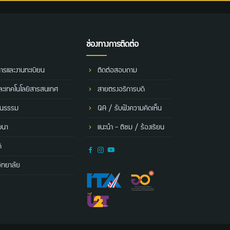
ช่องทางการติดต่อ
การและงานทะเบียน
ติดต่อสอบถาม
และเทคโนโลยีสารสนเทศ
สายตรงอธิการบดี
ฒนธรรม
QA / รับฟังความคิดเห็น
ฒนา
แนะนำ - ติชม / ร้องเรียน
ี
ิทยาลัย