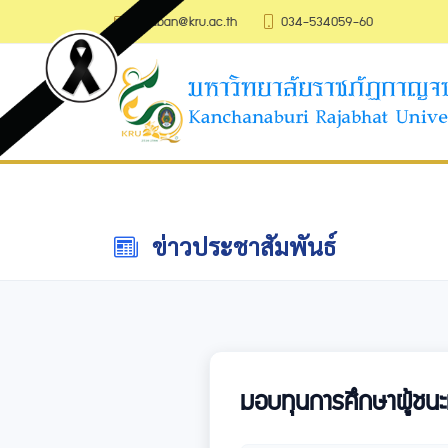
saraban@kru.ac.th
034-534059-60
ข่าวประชาสัมพันธ์
มอบทุนการศึกษาผู้ชนะเ