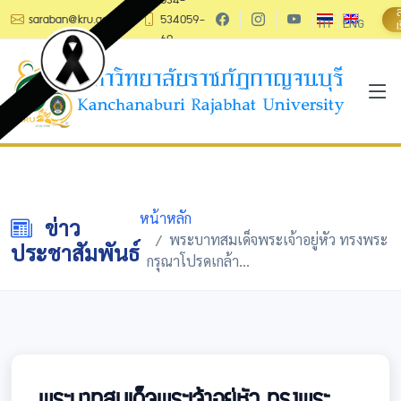
saraban@kru.ac.th
534059-
TH
ENG
เ
60
หน้าหลัก
ข่าว
พระบาทสมเด็จพระเจ้าอยู่หัว ทรงพระ
ประชาสัมพันธ์
กรุณาโปรดเกล้า...
พระบาทสมเด็จพระเจ้าอยู่หัว ทรงพระ