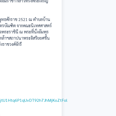
ีจอมราชา กล่าวทรงพระเจริญ
 พุทธศักราช 2521 ณ ตำบลบ้าน
าสตรบัณฑิต จากคณะนิเทศศาสตร์
จพระราชินี ณ พระที่นั่งอัมพร
เกล้าฯสถาปนาพระอิสริยยศขึ้น
งราชวงศ์จักรี
H1jtU1Htq6P1qUvDT92h7JhMjKoZtFol