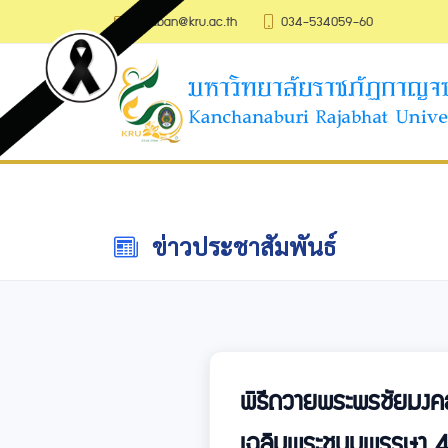
saraban@kru.ac.th
034-534059-60
ข่าวประชาสัมพันธ์
พิธีถวายพระพรชัยมงคล
เฉลิมพระชนมพรรษา 4 ร