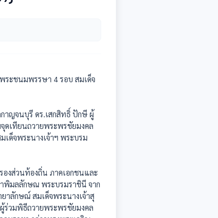
ิมพระชนมพรรษา 4 รอบ สมเด็จ
นบุรี ดร.เสกสิทธิ์ ปักษี ผู้
วมจุดเทียนถวายพระพรชัยมงคล
สมเด็จพระนางเจ้าฯ พระบรม
กครองส่วนท้องถิ่น ภาคเอกชนและ
ุธาพิมลลักษณ พระบรมราชินี จาก
ยาลักษณ์ สมเด็จพระนางเจ้าสุ
ู้ร่วมพิธีถวายพระพรชัยมงคล