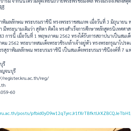
ารมี จากนั้นได้ร่วมจุดเทียนถวายพระพรชัยมงคล พร้อมร้องเพลงสดุด
ิธี
ุธาพิมลลักษณ พระบรมราชินี ทรงพระราชสมภพ เมื่อวันที่ 3 มิถุนายน
า มีพระนามเดิมว่า สุทิดา ติดใจ ทรงสำเร็จการศึกษาหลักสูตรนิเทศศ
543 การนี้ เมื่อวันที่ 1 พฤษภาคม 2562 ทรงได้รับการสถาปนาเป็นสมเด็
ฤษภาคม 2562 พระบาทสมเด็จพระวชิรเกล้าเจ้าอยู่หัว ทรงพระกรุณาโปรด
ชรสุธาพิมลลักษณ พระบรมราชินี เป็นสมเด็จพระบรมราชินีองค์ที่ 7 แห่
ุรี
าญจนบุรี
//register.kru.ac.th/reg/
.th
34059-60
kru.ac.th/posts/pfbid0yD9w12qTyrcJr1fXrTBfktUrXZBCQJeTb