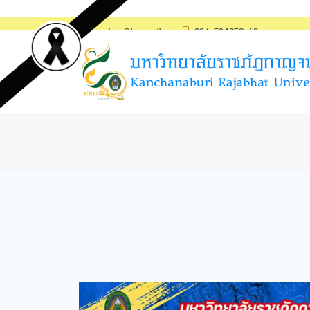
saraban@kru.ac.th
034-534059-60