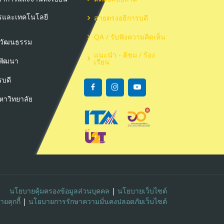
ารและเทคโนโลยี
สายตรงอธิการบดี
QA / รับฟังความคิดเห็น
ะวัฒนธรรม
แนะนำ - ติชม / ร้อง
ะพัฒนา
เรียน
รบดี
าวิทยาลัย
นโยบายคุ้มครองข้อมูลส่วนบุคคล
|
นโยบายเว็บไซต์
ยคุกกี้
|
นโยบายการรักษาความมั่นคงปลอดภัยเว็บไซต์