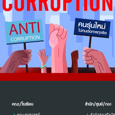
คณะ/โรงเรียน
สำนัก/ศูนย์/กอง
คณะครุศาสตร์
สำนักส่งเสริม