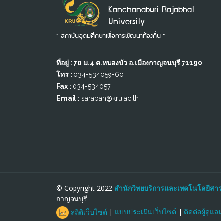
Kanchanaburi Rajabhat
University
" สถาบันอุดมศึกษาเพื่อการพัฒนาท้องถิ่น "
ที่อยู่ : 70 ม.4 ต.หนองบัว อ.เมืองกาญจนบุรี 71190
โทร :
034-534059-60
Fax :
034-534057
Email :
saraban@kru.ac.th
© Copyright 2022
สำนักวิทยบริการและเทคโนโลยีสา
กาญจนบุรี
สถิติเว็บไซต์
|
แบบประเมินเว็บไซต์
|
ติดต่อผู้ดูแล