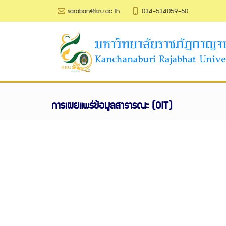
saraban@kru.ac.th
034-534059-60
การเผยแพร่ข้อมูลสาธารณะ (OIT)