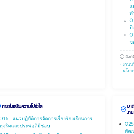
แ
ท
O
ป
O
ข
ลิงก์ท
- งานบ
- นโยบ
มาต
การส่งเสริมความโปร่งใส
งาน
O16 - แนวปฏิบัติการจัดการเรื่องร้องเรียนการ
O25
ทุจริตและประพฤติมิชอบ
พัฒ