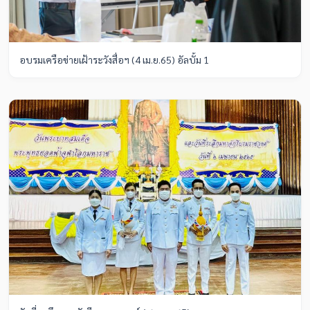
อบรมเครือข่ายเฝ้าระวังสื่อฯ (4 เม.ย.65) อัลบั้ม 1