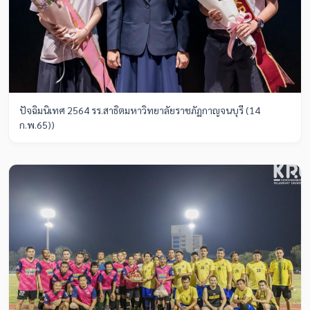
ปัจฉิมนิเทศ 2564 รร.สาธิตมหาวิทยาลัยราชภัฏกาญจนบุรี (14
ก.พ.65))