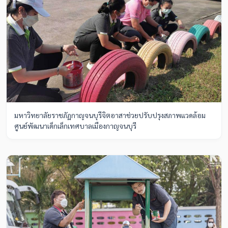
มหาวิทยาลัยราชภัฏกาญจนบุรีจิตอาสาช่วยปรับปรุงสภาพแวดล้อม
ศูนย์พัฒนาเด็กเล็กเทศบาลเมืองกาญจนบุรี