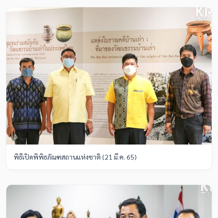
พิธีเปิดพิพิธภัณฑสถานแห่งชาติ (21 มี.ค. 65)