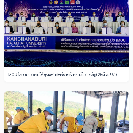
MOU โครงการภายใต้ยุทธศาสตร์มหาวิทยาลัยราชภัฏ(25มี.ค.65))