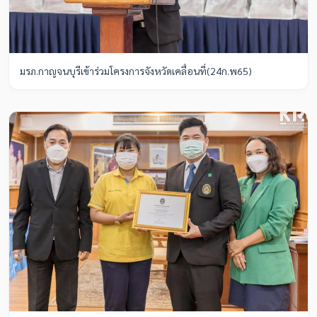
มรภ.กาญจนบุรีเข้าร่วมโครงการจังหวัดเคลื่อนที่(24ก.พ65)