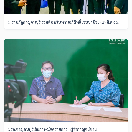
ม.ราชภัฏกาญจนบุรี ร่วมต้อนรับท่านอภิสิทธิ์ เวชชาชีวะ (29มี.ค.65)
มรภ.กาญจนบุรี สัมภาษณ์สดรายการ “ผู้ว่ากาญจน์ขาน