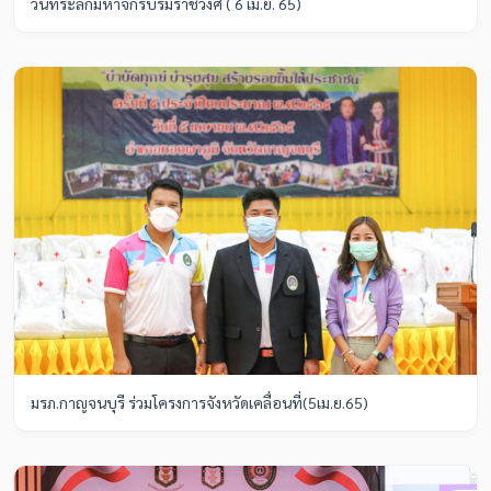
วันที่ระลึกมหาจักรีบรมราชวงศ์ ( 6 เม.ย. 65)
มรภ.กาญจนบุรี ร่วมโครงการจังหวัดเคลื่อนที่(5เม.ย.65)