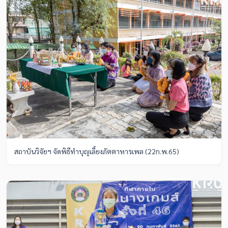
สถาบันวิจัยฯ จัดพิธีทำบุญเลี้ยงภัตตาหารเพล (22ก.พ.65)