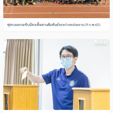
ฟุตบอลกระชับมิตรเพื่อสานสัมพันธ์ระหว่างหน่วยงาน (9 ก.พ.65)