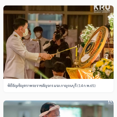
พิธีอัญเชิญตราพระราชลัญจกร มรภ.กาญจนบุรี (14 ก.พ.65)