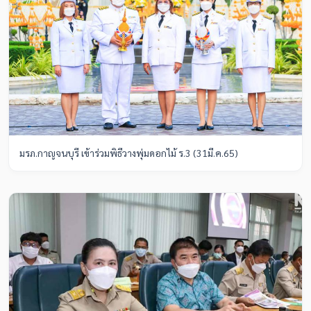
มรภ.กาญจนบุรี เข้าร่วมพิธีวางพุ่มดอกไม้ ร.3 (31มี.ค.65)